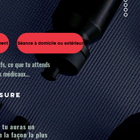
ment
Séance à domicile ou extérieur
ifs, ce que tu attends
s médicaux...
sure
, tu auras un
 la façon la plus