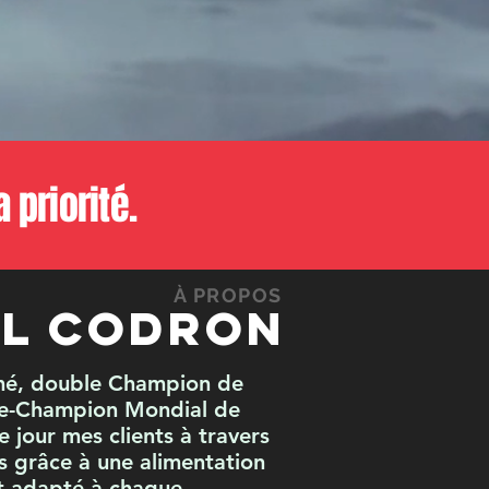
 priorité.
À PROPOS
L CODRON
ômé, double Champion de
ce-Champion Mondial de
 jour mes clients à travers
fs grâce à une alimentation
nt adapté à chaque