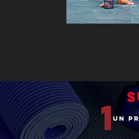
S
1
Un p