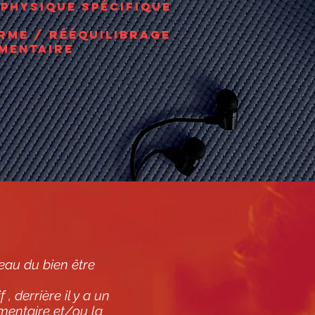
 physique spécifique
orme / rééquilibrage
imentaire
veau du bien être
 derrière il y a un
imentaire et/ou la