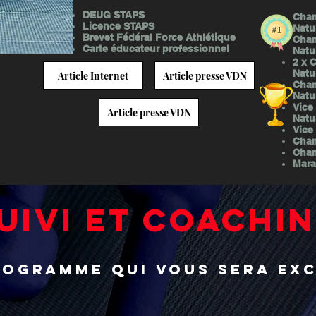
DEUG STAPS
Cham
Licence STAPS
Natu
Brevet Fédéral Force Athlétique
Cham
Carte éducateur professionnel
Natu
2 x 
Natu
Article Internet
Article presse VDN
Cham
Natu
Vice
Article presse VDN
Natu
Vice
Cham
Cham
Mara
UIVI ET COACHI
rogramme qui vous sera exc