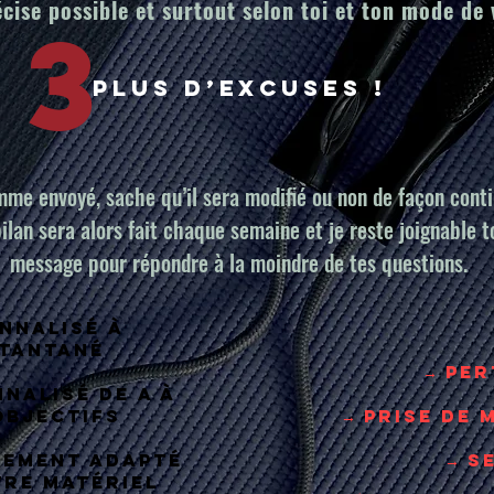
cise possible et surtout selon toi et ton mode de 
3
Plus d’excuses !
mme envoyé, sache qu’il sera modifié ou non de façon conti
bilan sera alors fait chaque semaine et je reste joignable t
message pour répondre à la moindre de tes questions.
onnalisé à
stantané
→ Per
nalisé de A à
objectifs
→ Prise de
nement adapté
→ S
tre matériel