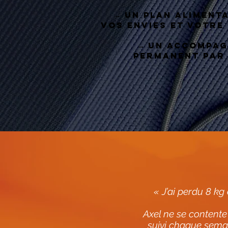
→ Un plan alimenta
vos envies et votre
→ Un accomp
permanent par
« J’ai perdu 8 kg
Axel ne se contente
suivi chaque semai