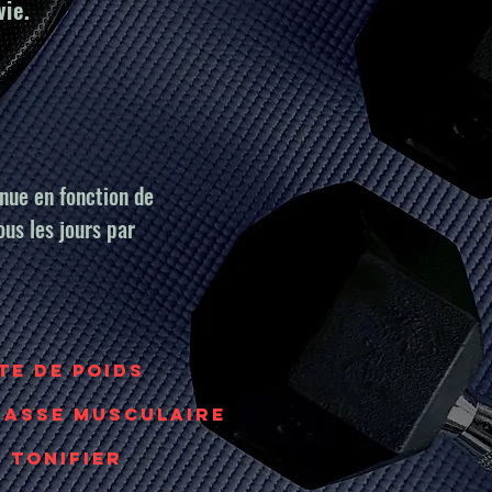
vie.
nue en fonction de
ous les jours par
te de poids​
 masse musculaire
e tonifier