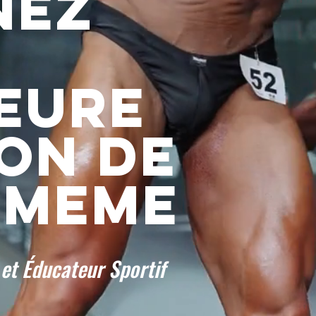
NEZ
EURE
ON DE
-MEME
t Éducateur Sportif