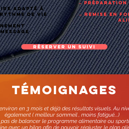
→ Préparation
ire adapté à
 rythme de vie
→ Remise en f
al
agnement
 message
RÉSERVER UN SUIVI
TÉMOIGNAGES
 environ en 3 mois et déjà des résultats visuels. Au ni
également ( meilleur sommeil , moins fatigué...)
 pas de balancer le programme alimentaire ou sportif ,
ne avec un bilan afin de pouvoir réajuster le plan al