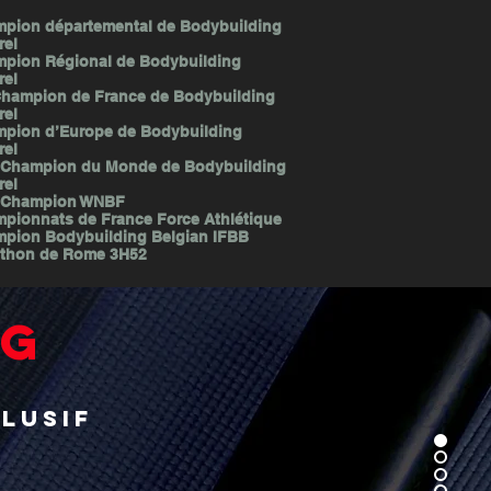
pion départemental de Bodybuilding
rel
pion Régional de Bodybuilding
rel
Champion de France de Bodybuilding
rel
pion d’Europe de Bodybuilding
rel
 Champion du Monde de Bodybuilding
rel
 Champion WNBF
pionnats de France Force Athlétique
pion Bodybuilding Belgian IFBB
thon de Rome 3H52
NG
lusif