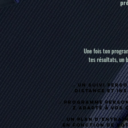
pré
Une fois ton progra
tes résultats, un 
→ Un suivi pers
distance et in
→ Programme person
Z adapté à vos 
→ Un plan d’entraî
en fonction de vo